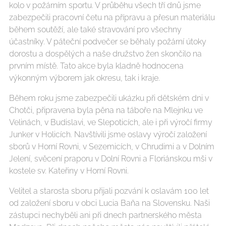
kolo v požárním sportu. V průběhu všech tří dnů jsme
zabezpečili pracovní četu na přípravu a přesun materiálu
během soutěží, ale také stravování pro všechny
účastníky. V páteční podvečer se běhaly požární útoky
dorostu a dospělých a naše družstvo žen skončilo na
prvním místě. Tato akce byla kladně hodnocena
výkonným výborem jak okresu, tak i kraje.
Během roku jsme zabezpečili ukázku při dětském dni v
Chotči, připravena byla pěna na táboře na Mlejnku ve
Velinách, v Budislavi, ve Slepoticích, ale i při výročí firmy
Junker v Holicích. Navštívili jsme oslavy výročí založení
sborů v Horní Rovni, v Sezemicích, v Chrudimi a v Dolním
Jelení, svěcení praporu v Dolní Rovni a Floriánskou mši v
kostele sv. Kateřiny v Horní Rovni.
Velitel a starosta sboru přijali pozvání k oslavám 100 let
od založení sboru v obci Lucia Baňa na Slovensku. Naši
zástupci nechyběli ani při dnech partnerského města