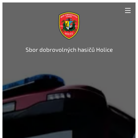
Sbor dobrovolných hasičů Holice