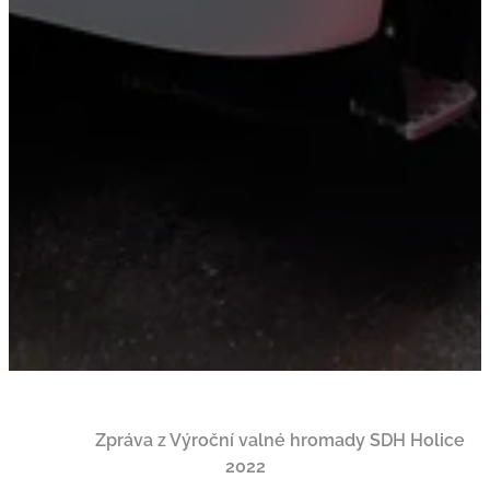
Zpráva z Výroční valné hromady SDH Holice
2022