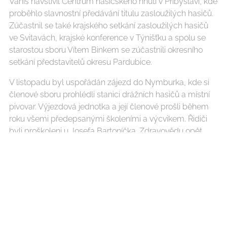
Vaniš navštívil Centrum hasičského hnutí v Přibyslavi, kde
proběhlo slavnostní předávání titulu zasloužilých hasičů.
Zúčastnil se také krajského setkání zasloužilých hasičů
ve Svitavách, krajské konference v Týnišťku a spolu se
starostou sboru Vítem Binkem se zúčastnili okresního
setkání představitelů okresu Pardubice.
V listopadu byl uspořádán zájezd do Nymburka, kde si
členové sboru prohlédli stanici drážních hasičů a místní
pivovar. Výjezdová jednotka a její členové prošli během
roku všemi předepsanými školeními a výcvikem. Řidiči
byli proškoleni u Josefa Bartoníčka. Zdravovědu opět
provedl Richard Kubát, školení na práci s motorovou
pilou vedl Josef Holický. Osm členů absolvovalo školení
s praktickou výukou, zaměřenou na otevření uzavřených
prostor na stanici v Holicích. Čtyři členové zajeli do
Kunětic, kde probíhal výcvik plnění bambi vaku.
Několikrát proběhlo školení na vyprošťování osob z
havarovaného vozidla. Okrskové cvičení s dálkovou