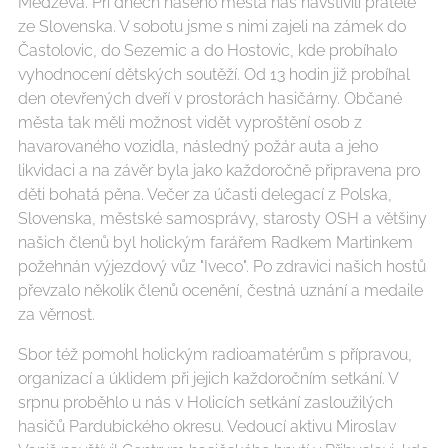
Medzeva. Při dnech našeho města nás navštívili přátelé
ze Slovenska. V sobotu jsme s nimi zajeli na zámek do
Častolovic, do Sezemic a do Hostovic, kde probíhalo
vyhodnocení dětských soutěží. Od 13 hodin již probíhal
den otevřených dveří v prostorách hasičárny. Občané
města tak měli možnost vidět vyproštění osob z
havarovaného vozidla, následný požár auta a jeho
likvidaci a na závěr byla jako každoročně připravena pro
děti bohatá pěna. Večer za účasti delegací z Polska,
Slovenska, městské samosprávy, starosty OSH a většiny
našich členů byl holickým farářem Radkem Martinkem
požehnán výjezdový vůz "Iveco". Po zdravici našich hostů
převzalo několik členů ocenění, čestná uznání a medaile
za věrnost.
Sbor též pomohl holickým radioamatérům s přípravou,
organizací a úklidem při jejich každoročním setkání. V
srpnu proběhlo u nás v Holicích setkání zasloužilých
hasičů Pardubického okresu. Vedoucí aktivu Miroslav