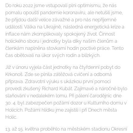
Do roku 2022 jsme vstupovali plni optimismu, že nás
pomalu opouští pandemie koronaviru, ale netušili jsme,
že přijdou další velice závažné a pro nás nepříjemné
události. Válka na Ukrajině, následná energetická krize a
inflace nám zkomplikovaly spokojený život. Činnost
holického sboru i jednotky byla díky našim členům a
členkám naplněna stovkami hodin poctivé práce. Tento
čas obětovali na úkor svých rodin a blízkých.
Již v únoru vyjela část jednotky na čtyřdenní pobyt do
Krkonoš. Zde se plnila zátěžová cvičení a odborná
příprava. Zdravotní výuku s ukázkou první pomoci
provedl zkušený Richard Kubát. Zajímavé a náročné bylo
slaňování v nedalekém lomu. Při pálení čarodějnic dne
30. 4. byl zabezpečen požární dozor u Kulturního domu v
Holicích. Požární hlídku jme zajistili i při Dnech města
Holic.
13. až 15. května proběhlo na městském stadionu Okresní