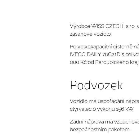
Výrobce WISS CZECH, s.r.o. v
zásahové vozidlo.
Po velkokapacitní cisterně 
IVECO DAILY 70C21D s celkov
000 Kč od Pardubického kraj
Podvozek
Vozidlo má uspořádání náprav
čtyřválec o výkonu 156 kW.
Zadní náprava má vzduchové 
bezpečnostním paketem.