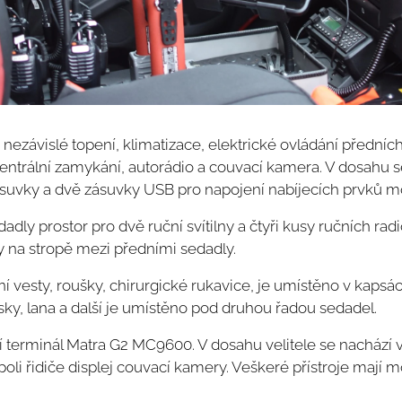
nezávislé topení, klimatizace, elektrické ovládání předních
centrální zamykání, autorádio a couvací kamera. V dosahu s
uvky a dvě zásuvky USB pro napojení nabíjecích prvků mo
ly prostor pro dvě ruční svítilny a čtyři kusy ručních radio
ny na stropě mezi předními sedadly.
ní vesty, roušky, chirurgické rukavice, je umístěno v kaps
sky, lana a další je umístěno pod druhou řadou sedadel.
ní terminál Matra G2 MC9600. V dosahu velitele se nachází 
li řidiče displej couvací kamery. Veškeré přístroje mají m