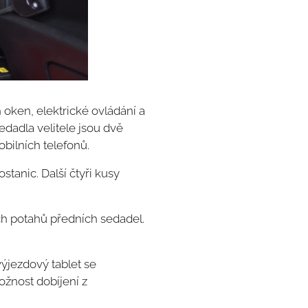
 oken, elektrické ovládání a
edadla velitele jsou dvě
bilních telefonů.
stanic. Další čtyři kusy
ách potahů předních sedadel.
výjezdový tablet se
ožnost dobíjení z