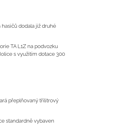
 hasičů dodala již druhé
gorie TA L1Z na podvozku
lice s využitím dotace 300
á přeplňovaný třílitrový
bce standardně vybaven