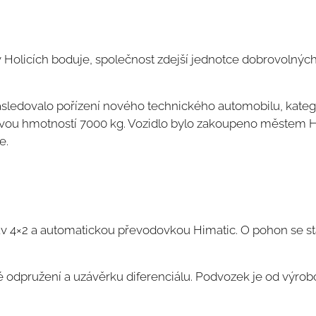
 Holicích boduje, společnost zdejší jednotce dobrovolných
následovalo pořízení nového technického automobilu, kate
ou hmotností 7000 kg. Vozidlo bylo zakoupeno městem Ho
e.
 4×2 a automatickou převodovkou Himatic. O pohon se star
odpružení a uzávěrku diferenciálu. Podvozek je od výro