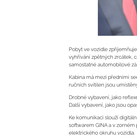
Pobyt ve vozidle zpříjemňuje 
vyhřívání zpětných zrcátek, 
samostatné automobilové zás
Kabina má mezi předními sedad
ručních svítilen jsou umístě
Drobné vybavení, jako reflex
Další vybavení, jako jsou opa
Ke komunikaci slouží digitál
softwarem GINA a v zorném po
elektrického okruhu vozidla.