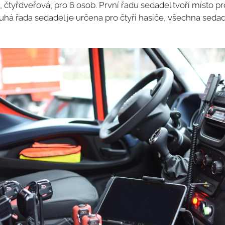
čtyřdveřová, pro 6 osob. První řadu sedadel tvoří místo pro 
ruhá řada sedadel je určena pro čtyři hasiče, všechna seda