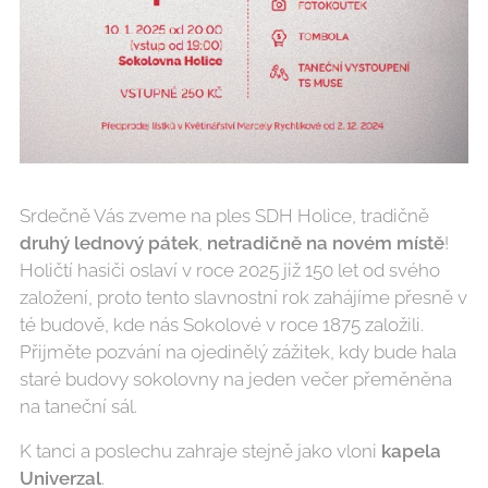
Srdečně Vás zveme na ples SDH Holice, tradičně
druhý lednový pátek
,
netradičně na novém místě
!
Holičtí hasiči oslaví v roce 2025 již 150 let od svého
založení, proto tento slavnostní rok zahájíme přesně v
té budově, kde nás Sokolové v roce 1875 založili.
Přijměte pozvání na ojedinělý zážitek, kdy bude hala
staré budovy sokolovny na jeden večer přeměněna
na taneční sál.
K tanci a poslechu zahraje stejně jako vloni
kapela
Univerzal
.